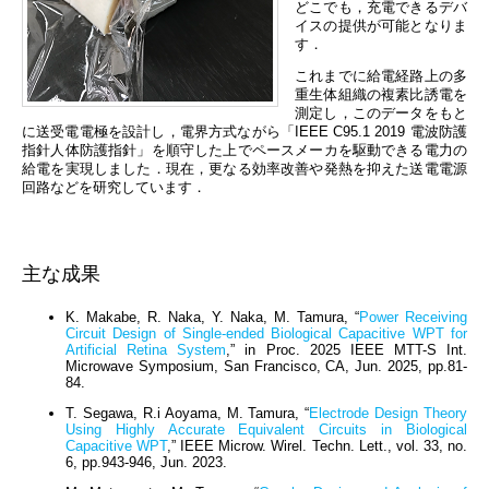
どこでも，充電できるデバ
イスの提供が可能となりま
す．
これまでに給電経路上の多
重生体組織の複素比誘電を
測定し，このデータをもと
に送受電電極を設計し，電界方式ながら「IEEE C95.1 2019 電波防護
指針人体防護指針」を順守した上でペースメーカを駆動できる電力の
給電を実現しました．現在，更なる効率改善や発熱を抑えた送電電源
回路などを研究しています．
主な成果
K. Makabe, R. Naka, Y. Naka, M. Tamura, “
Power Receiving
Circuit Design of Single-ended Biological Capacitive WPT for
Artificial Retina System
,” in Proc. 2025 IEEE MTT-S Int.
Microwave Symposium, San Francisco, CA, Jun. 2025, pp.81-
84.
T. Segawa, R.i Aoyama, M. Tamura, “
Electrode Design Theory
Using Highly Accurate Equivalent Circuits in Biological
Capacitive WPT
,” IEEE Microw. Wirel. Techn. Lett., vol. 33, no.
6, pp.943-946, Jun. 2023.