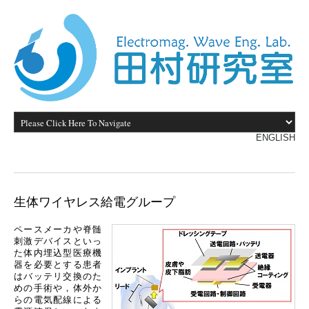
ENGLISH
生体ワイヤレス給電グループ
ペースメーカや脊髄
刺激デバイスといっ
た体内埋込型医療機
器を必要とする患者
はバッテリ交換のた
めの手術や，体外か
らの電気配線による