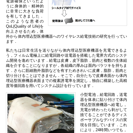
電源確保といったよ
うに身体的・精神的
に非常に大きな負荷
を有してきました．
このような患者の
QoL(Quality of Life)を
向上させるため，体
外から体内埋込型医療機器へのワイヤレス給電技術の研究を行ってい
ます．
私たちは日常生活を送りながら体内埋込型医療機器を充電できるよ
う，フィルム電極上に給電回路や送電器を搭載した電界方式のシステ
ム開発を進めています．給電は皮膚，皮下脂肪，筋肉と複数の生体組
織を介することになりますが，各組織の厚みは面内バラツキを持ちま
す．さらに筋細胞外脂肪などを有すためきれいに皮膚，脂肪，筋肉と
切り分けることはできません．そこで，自分たちで皮膚表面から体内
埋込型医療機器表面までの複素誘電率を測定し，独自に構築した高精
度等価回路を用いてシステム設計を行っています．
小型電池，給電回路，送電
器を体表に貼り付けて体内
埋込型医療機器へ給電し，
充電が終わったら剥がして
捨てることができるディス
ポーサブルなデバイスの実
現を目指しています．これ
により，24時間いつでも，